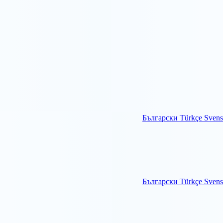
Български
Türkçe
Svens
Български
Türkçe
Svens