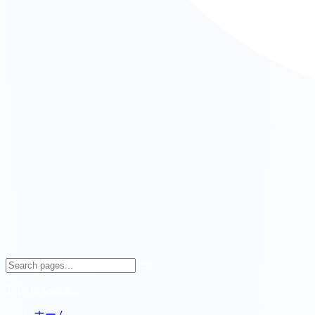
ESC
Type to search...
ホーム