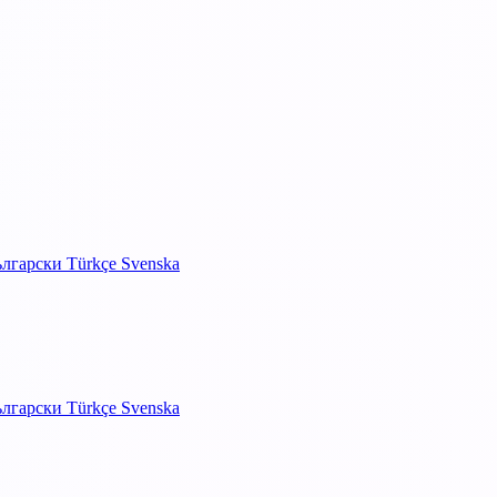
ългарски
Türkçe
Svenska
ългарски
Türkçe
Svenska