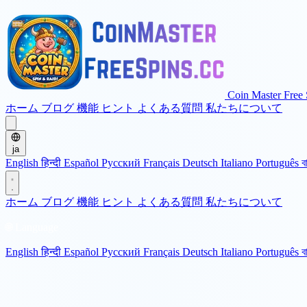
Coin Master Free 
ホーム
ブログ
機能
ヒント
よくある質問
私たちについて
ja
English
हिन्दी
Español
Русский
Français
Deutsch
Italiano
Português
ব
ホーム
ブログ
機能
ヒント
よくある質問
私たちについて
🌐 Language
English
हिन्दी
Español
Русский
Français
Deutsch
Italiano
Português
ব