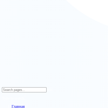
ESC
Type to search...
Главная