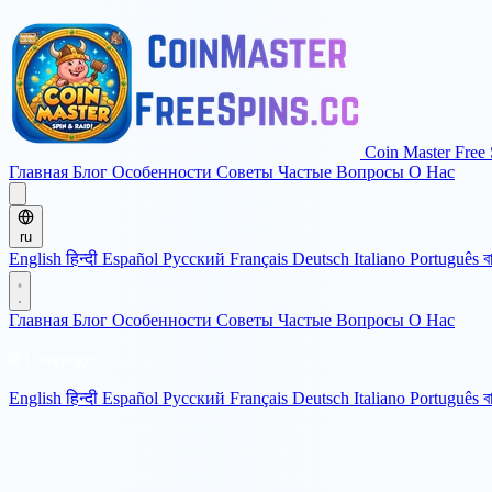
Coin Master Free 
Главная
Блог
Особенности
Советы
Частые Вопросы
О Нас
ru
English
हिन्दी
Español
Русский
Français
Deutsch
Italiano
Português
ব
Главная
Блог
Особенности
Советы
Частые Вопросы
О Нас
🌐 Language
English
हिन्दी
Español
Русский
Français
Deutsch
Italiano
Português
ব