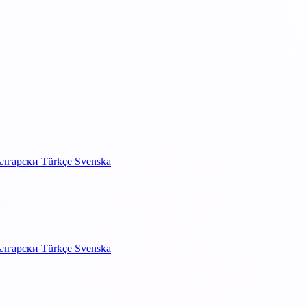
ългарски
Türkçe
Svenska
ългарски
Türkçe
Svenska